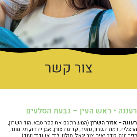
צור קשר
רעננה • ראש העין – גבעת הסלעים
רעננה – אזור השרון
(המשרת גם את כפר סבא, הוד השרון,
הרצליה, רמת השרון, נתניה, קדימה צורן, אבן יהודה, תל מונד,
כפר יונה, כוכב יאיר, צור יגאל, חולון, לוד, אשדוד ועוד).