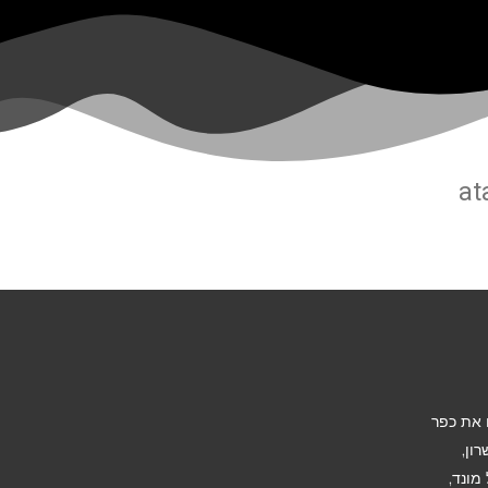
at
את כפר
ון,
מונד,