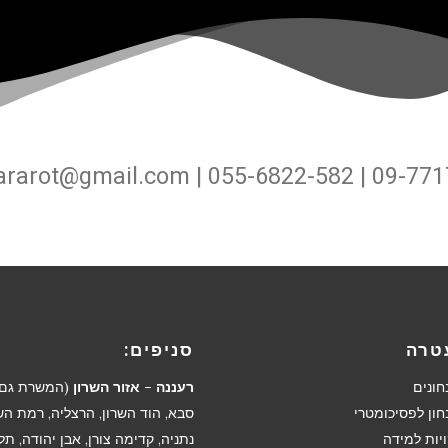
ararot@gmail.com | 055-6822-582 | 09-77
טרה
סניפים:
חונים
רעננה – אזור השרון
(המשרת גם 
חון לפסיכומטרי
סבא, הוד השרון, הרצליה, רמת השר
יות למידה
נתניה, קדימה צורן, אבן יהודה, תל 