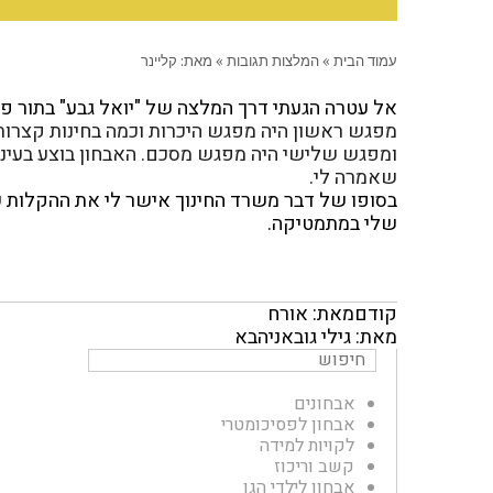
עמוד הבית
»
המלצות תגובות
»
מאת: קליינר
אל עטרה הגעתי דרך המלצה של "יואל גבע" בתור פס
מפגש ראשון היה מפגש היכרות וכמה בחינות קצרות,
ומפגש שלישי היה מפגש מסכם. האבחון בוצע בעיני
שאמרה לי.
בסופו של דבר משרד החינוך אישר לי את ההקלות 
שלי במתמטיקה.
קודם
מאת: אורח
מאת: גילי גובאני
הבא
אבחונים
אבחון לפסיכומטרי
לקויות למידה
קשב וריכוז
אבחון לילדי הגן