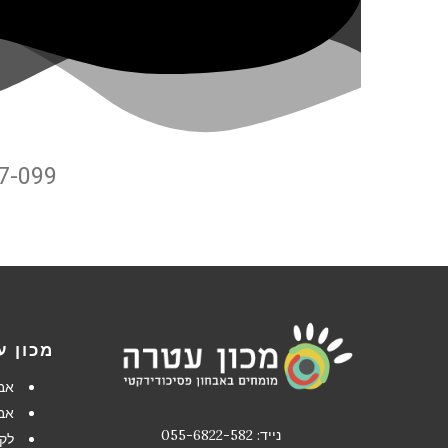
17-099
מכון ע
אב
אב
נייד: 055-6822-582
לקו