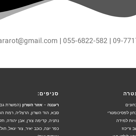
ararot@gmail.com | 055-6822-582 | 09-77
טרה
סניפים:
חונים
רעננה – אזור השרון
(המשרת גם 
חון לפסיכומטרי
סבא, הוד השרון, הרצליה, רמת השר
יות למידה
נתניה, קדימה צורן, אבן יהודה, תל 
 וריכוז
כפר יונה, כוכב יאיר, צור יגאל, חולון