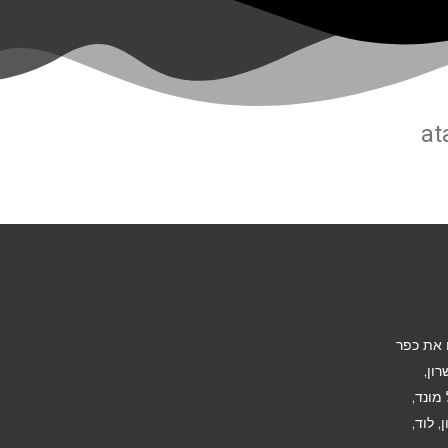
at
את כפר
ון,
מונד,
, לוד,