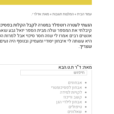
עמוד הבית
»
המלצות תגובות
»
מאת: אדלר י.
הגעתי לעטרה רוטפלד במטרה לקבל הקלות בפסיכומט
קיבלתי את המספר שלה מבית הספר יואל גבע שאמר
אנשים רבים אמרו לי שזה חסר סיכוי אבל למרות הכ
היא עשתה לי איבחון יסודי ומעמיק ובנוסף היה נעים
שצריך.
מאת: ד"ר ת.ט.
הבא
אבחונים
אבחון לפסיכומטרי
לקויות למידה
קשב וריכוז
אבחון לילדי הגן
טיפולים
שאלונים