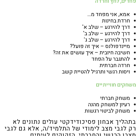
פחדים, לחץ וחרדה
אמא, אני מפחד מ…
חרדת בחינות
דרך להירגע – שלב א'
דרך להירגע – שלב ב'
דרך להירגע – שלב ג
'
מיינדפולנס – איך זה פועל?
חשיבה חיובית – איך עושים את זה?
להתגבר על הפחד
חרדה חברתית
ויסות רגשי ותרגיל להטיית קשב
משחקים חווייתיים
משחק חברתי
רעיון למשחק מהנה
משחק לביטוי רגשות
בתהליך אבחון פסיכודידקטי עולים נתונים לא
רק לגבי מצב לימודי של התלמיד/ה, אלא גם לגבי
מצבו הרגשי והחברתי, הזקוקים לעיתים