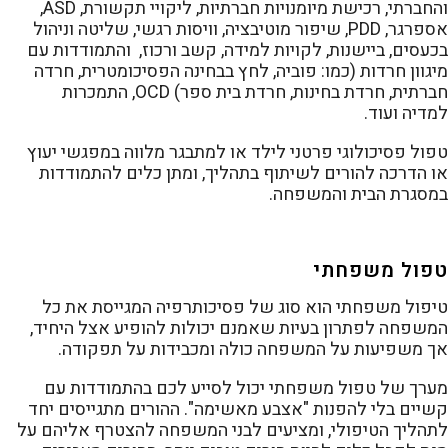
והחברתי, רכישת מיומנויות חברתיות, ליקויי תקשורת, ASD,
אספרגר, PDD, שיפור מוטיבציה, וויסות רגשי, שליטה וניהול
בכעסים, ביישנות, לקויות למידה, קשב ורכוז, והתמודדות עם
מיגוון חרדות (כמו: פוביה, לחץ בבחינה הפסיכומטרית, חרדה
חברתית, חרדת בחינות, חרדת בית ספר) OCD, התמכרות
למדיה ועוד.
טפול פסיכולוגי פרטני לילד או למתבגר מלווה במפגשי יעוץ
או הדרכה להורים לשיתוף בתהליך, ומתן כלים להתמודדות
במסגרת הבית והמשפחה.
טפול משפחתי
טיפול משפחתי הוא סוג של פסיכותרפיה המגייסת את כל
המשפחה לפתרון בעיות שאמנם יכולות להופיע אצל היחיד,
אך משפיעות על המשפחה כולה ומכבידות על תפקודה.
מערך של טפול משפחתי יכול לסייע לכם בהתמודדות עם
קשיים בלי להפנות "אצבע מאשימה". ההורים מתגייסים יחד
לתהליך הטיפולי, ומציעים לבני המשפחה להצטרף אליהם על