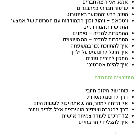
אמא, אני רוצה חברים
שיפור חברתי במתבגרים
הטוב, הרע והמכוער באינטרנט
ווטסאפ – ניהול נכון: התמודדות עם חסרונות של אמצעי
התקשורת המודרניים
התמכרות למדיה – סימנים
התמכרות למדיה – מה העושים
איך להתווכח נכון במשפחה
איך תוכל להשפיע על ילדך
מתכון להורים טובים
איך להיות אסרטיב
י
מוטיבציה והתמדה:
כוחו של חיזוק חיובי
דרך להשגת מטרות
אל תדחה למחר, מה שאתה יכול לעשות היום
דרך להגברה ושיפור מוטיבציה אצל ילדים ונוער
12 דרכים לעודד צמיחה אישית
איך להצליח יותר בחיים