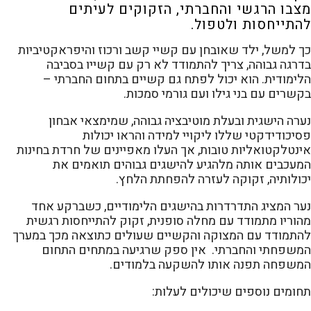
מצבו הרגשי והחברתי, הזקוקים לעיתים
להתייחסות ולטפול.
כך למשל, ילד שאובחן עם קשיי קשב ורכוז והיפראקטיביות
בדרגה גבוהה, צריך להתמודד לא רק עם קשייו בסביבה
הלימודית. הוא יכול לפתח גם קשיים בתחום החברתי –
בקשרים עם בני גילו ועם גורמי סמכות.
נערה הישגית ובעלת מוטיבציה גבוהה, שמימצאי אבחון
פסיכודידקטי שללו ליקויי למידה והראו יכולות
אינטלקטואליות טובות, אך העלו מאפיינים של חרדת בחינות
המעכבים אותה מלהגיע להישגים גבוהים תואמים את
יכולותיה, זקוקה לעזרה להפחתת הלחץ.
נער המציג התדרדרות בהישגים הלימודיים, כשברקע אחד
מהוריו מתמודד עם מחלה סופנית, זקוק להתייחסות רגשית
להתמודד עם המצוקה והקשיים שעולים כתוצאה מכך במערך
המשפחתי והחברתי. אין ספק שרגיעה במתחים התחום
המשפחה תפנה אותו להשקעה בלמודים.
תחומים נוספים שיכולים לעלות: