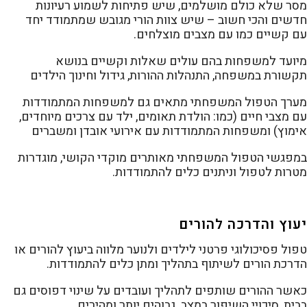
מסר שלא כולם מושלמים, שיש פתיחות לשמוע רעיונות
חדשים והכי חשוב – שיש צוות הורי מגובש שמתמודד יחד
עם קשיים כמו עם מצבים מוצלחים.
מיועד למשפחות בהם עולים שאלות וקשיים בנושא
תקשורת במשפחה, התנהלות ההורות, גידול וחינוך הילדים
מערך הטפול המשפחתי מתאים גם למשפחות המתמודדות
עם מצבי חיים (כמו: הולדת תאומים, ילד עם צרכים מיוחדים,
אימוץ) ומשפחות המתמודדות עם אירועי אובדן ומשברים
במפגשי הטפול המשפחתי מאותרים מוקדי הקושי, מוגדרות
מטרות לטפול וניתנים כלים להתמודדות.
יעוץ והדרכה להורים
טפול פסיכולוגי פרטני לילדים ולנוער מלווה ביעוץ להורים או
הדרכת הורים לשיתוף בתהליך ומתן כלים להתמודדות.
כאשר ההורים שותפים לתהליך ועובדים על שינוי דפוסים גם
בבית, סיכויי השיפור במצב גבוהים יותר ומהירים