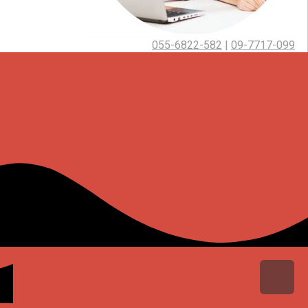
055-6822-582
|
09-7717-099
גלילה