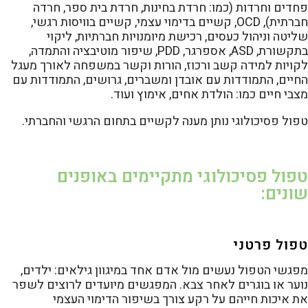
פחדים וחרדות (כמו: חרדת בחינות, חרדת בית ספר, חרדה
חברתית), OCD, קשיים בדימוי עצמי, קשיים בוויסות רגשי,
שליטה וניהול כעסים, רכישת מיומנויות חברתיות, ליקוי
בתקשורת, ASD, אספרגר, PDD, שיפור מוטיבציה והתמדה,
לקויות למידה קשב ורכוז, הורות וקשר במשפחה לאורך מעגל
החיים, התמודדות עם אובדן ומשברים, גרושים, התמודדות עם
מצבי חיים כמו: הולדת אחים, אימוץ ועוד.
טפול פסיכולוגי נותן מענה לקשיים בתחום הרגשי והחברתי.
טפול פסיכולוגי מתקיימים באופנים
שונים:
טפול פרטני
מפגשי הטפול נעשים מול אדם אחד במיגוון גילאים: ילדים,
נוער או בוגרים לאחר צבא. המפגשים מיועדים לרוצים לשפר
את איכות חייהם על רקע צורך בשיפור הדימוי העצמי