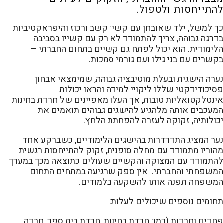
להתייחסות ולטפול.
כך למשל, ילד שאובחן עם קשיי קשב ורכוז והיפראקטיביות
בדרגה גבוהה, צריך להתמודד לא רק עם קשייו בסביבה
הלימודית. הוא יכול לפתח גם קשיים בתחום החברתי –
בקשרים עם בני גילו ועם גורמי סמכות.
נערה הישגית ובעלת מוטיבציה גבוהה, שמימצאי אבחון
פסיכודידקטי שללו ליקויי למידה והראו יכולות
אינטלקטואליות טובות, אך העלו מאפיינים של חרדת בחינות
המעכבים אותה מלהגיע להישגים גבוהים תואמים את
יכולותיה, זקוקה לעזרה להפחתת הלחץ.
נער המציג התדרדרות בהישגים הלימודיים, כשברקע אחד
מהוריו מתמודד עם מחלה סופנית, זקוק להתייחסות רגשית
להתמודד עם המצוקה והקשיים שעולים כתוצאה מכך במערך
המשפחתי והחברתי. אין ספק שרגיעה במתחים התחום
המשפחה תפנה אותו להשקעה בלמודים.
תחומים נוספים שיכולים לעלות:
פחדים וחרדות (כמו: חרדת בחינות, חרדת בית ספר, חרדה