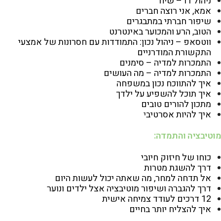
ניהול דו – שיח
אמא, אני רוצה חברים
שיפור חברתי במתבגרים
הטוב, הרע והמכוער באינטרנט
ווטסאפ – ניהול נכון: התמודדות עם חסרונות של אמצעי
התקשורת המודרניים
התמכרות למדיה – סימנים
התמכרות למדיה – מה העושים
איך להתווכח נכון במשפחה
איך תוכל להשפיע על ילדך
מתכון להורים טובים
איך להיות אסרטיב
י
מוטיבציה והתמדה:
כוחו של חיזוק חיובי
דרך להשגת מטרות
אל תדחה למחר, מה שאתה יכול לעשות היום
דרך להגברה ושיפור מוטיבציה אצל ילדים ונוער
12 דרכים לעודד צמיחה אישית
איך להצליח יותר בחיים