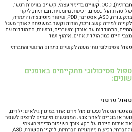
חברתית), OCD, קשיים בדימוי עצמי, קשיים בוויסות רגשי,
שליטה וניהול כעסים, רכישת מיומנויות חברתיות, ליקוי
בתקשורת, ASD, אספרגר, PDD, שיפור מוטיבציה והתמדה,
לקויות למידה קשב ורכוז, הורות וקשר במשפחה לאורך מעגל
החיים, התמודדות עם אובדן ומשברים, גרושים, התמודדות עם
מצבי חיים כמו: הולדת אחים, אימוץ ועוד.
טפול פסיכולוגי נותן מענה לקשיים בתחום הרגשי והחברתי.
טפול פסיכולוגי מתקיימים באופנים
שונים:
טפול פרטני
מפגשי הטפול נעשים מול אדם אחד במיגוון גילאים: ילדים,
נוער או בוגרים לאחר צבא. המפגשים מיועדים לרוצים לשפר
את איכות חייהם על רקע צורך בשיפור הדימוי העצמי
והחברתי, רכישת מיומנויות חברתיות, ליקויי תקשורת, ASD,