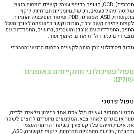
חברתית), OCD, קשיים בדימוי עצמי, קשיים בוויסות רגשי,
שליטה וניהול כעסים, רכישת מיומנויות חברתיות, ליקוי
בתקשורת, ASD, אספרגר, PDD, שיפור מוטיבציה והתמדה,
לקויות למידה קשב ורכוז, הורות וקשר במשפחה לאורך מעגל
החיים, התמודדות עם אובדן ומשברים, גרושים, התמודדות עם
מצבי חיים כמו: הולדת אחים, אימוץ ועוד.
טפול פסיכולוגי נותן מענה לקשיים בתחום הרגשי והחברתי.
טפול פסיכולוגי מתקיימים באופנים
שונים:
טפול פרטני
מפגשי הטפול נעשים מול אדם אחד במיגוון גילאים: ילדים,
נוער או בוגרים לאחר צבא. המפגשים מיועדים לרוצים לשפר
את איכות חייהם על רקע צורך בשיפור הדימוי העצמי
והחברתי, רכישת מיומנויות חברתיות, ליקויי תקשורת, ASD,