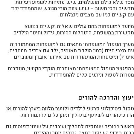
מסר שלא כולם מושלמים, שיש פתיחות לשמוע רעיונות
חדשים והכי חשוב – שיש צוות הורי מגובש שמתמודד יחד
עם קשיים כמו עם מצבים מוצלחים.
מיועד למשפחות בהם עולים שאלות וקשיים בנושא
תקשורת במשפחה, התנהלות ההורות, גידול וחינוך הילדים
מערך הטפול המשפחתי מתאים גם למשפחות המתמודדות
עם מצבי חיים (כמו: הולדת תאומים, ילד עם צרכים מיוחדים,
אימוץ) ומשפחות המתמודדות עם אירועי אובדן ומשברים
במפגשי הטפול המשפחתי מאותרים מוקדי הקושי, מוגדרות
מטרות לטפול וניתנים כלים להתמודדות.
יעוץ והדרכה להורים
טפול פסיכולוגי פרטני לילדים ולנוער מלווה ביעוץ להורים או
הדרכת הורים לשיתוף בתהליך ומתן כלים להתמודדות.
כאשר ההורים שותפים לתהליך ועובדים על שינוי דפוסים גם
בבית, סיכויי השיפור במצב גבוהים יותר ומהירים