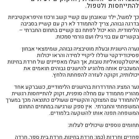
להתייחסות ולטפול.
כך למשל, ילד שאובחן עם קשיי קשב ורכוז והיפראקטיביות
בדרגה גבוהה, צריך להתמודד לא רק עם קשייו בסביבה
הלימודית. הוא יכול לפתח גם קשיים בתחום החברתי –
בקשרים עם בני גילו ועם גורמי סמכות.
נערה הישגית ובעלת מוטיבציה גבוהה, שמימצאי אבחון
פסיכודידקטי שללו ליקויי למידה והראו יכולות
אינטלקטואליות טובות, אך העלו מאפיינים של חרדת בחינות
המעכבים אותה מלהגיע להישגים גבוהים תואמים את
יכולותיה, זקוקה לעזרה להפחתת הלחץ.
נער המציג התדרדרות בהישגים הלימודיים, כשברקע אחד
מהוריו מתמודד עם מחלה סופנית, זקוק להתייחסות רגשית
להתמודד עם המצוקה והקשיים שעולים כתוצאה מכך במערך
המשפחתי והחברתי. אין ספק שרגיעה במתחים התחום
המשפחה תפנה אותו להשקעה בלמודים.
תחומים נוספים שיכולים לעלות:
פחדים וחרדות (כמו: חרדת בחינות, חרדת בית ספר, חרדה