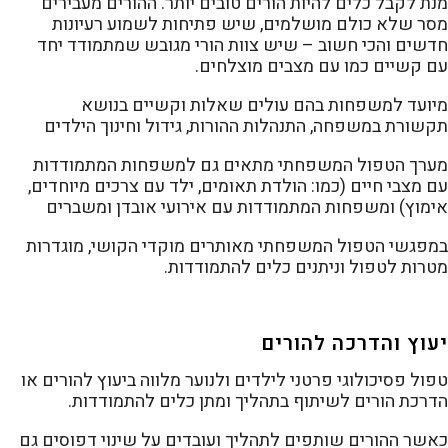
מנת לקבל כלים להיות הורים טובים יותר. ההורים מעבירים
מסר שלא כולם מושלמים, שיש פתיחות לשמוע רעיונות
חדשים והכי חשוב – שיש צוות הורי מגובש שמתמודד יחד
עם קשיים כמו עם מצבים מוצלחים.
מיועד למשפחות בהם עולים שאלות וקשיים בנושא
תקשורת במשפחה, התנהלות ההורות, גידול וחינוך הילדים
מערך הטפול המשפחתי מתאים גם למשפחות המתמודדות
עם מצבי חיים (כמו: הולדת תאומים, ילד עם צרכים מיוחדים,
אימוץ) ומשפחות המתמודדות עם אירועי אובדן ומשברים
במפגשי הטפול המשפחתי מאותרים מוקדי הקושי, מוגדרות
מטרות לטפול וניתנים כלים להתמודדות.
יעוץ והדרכה להורים
טפול פסיכולוגי פרטני לילדים ולנוער מלווה ביעוץ להורים או
הדרכת הורים לשיתוף בתהליך ומתן כלים להתמודדות.
כאשר ההורים שותפים לתהליך ועובדים על שינוי דפוסים גם