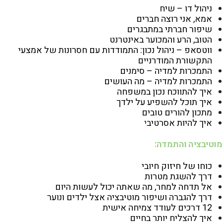
ניהול דו – שיח
אמא, אני רוצה חברים
שיפור חברתי במתבגרים
הטוב, הרע והמכוער באינטרנט
ווטסאפ – ניהול נכון: התמודדות עם חסרונות של אמצעי
התקשורת המודרניים
התמכרות למדיה – סימנים
התמכרות למדיה – מה העושים
איך להתווכח נכון במשפחה
איך תוכל להשפיע על ילדך
מתכון להורים טובים
איך להיות אסרטיב
י
מוטיבציה והתמדה:
כוחו של חיזוק חיובי
דרך להשגת מטרות
אל תדחה למחר, מה שאתה יכול לעשות היום
דרך להגברה ושיפור מוטיבציה אצל ילדים ונוער
12 דרכים לעודד צמיחה אישית
איך להצליח יותר בחיים