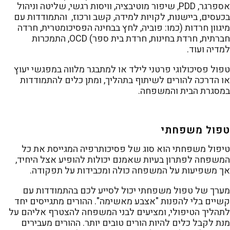
אספרגר, PDD, שיפור מוטיבציה, וויסות רגשי, שליטה וניהול
בכעסים, ביישנות, לקויות למידה, קשב ורכוז, והתמודדות עם
מיגוון חרדות (כמו: פוביה, לחץ בבחינה הפסיכומטרית, חרדה
חברתית, חרדת בחינות, חרדת בית ספר) OCD, התמכרות
למדיה ועוד.
טפול פסיכולוגי פרטני לילד או למתבגר מלווה במפגשי יעוץ
או הדרכה להורים לשיתוף בתהליך, ומתן כלים להתמודדות
במסגרת הבית והמשפחה.
טפול משפחתי
טיפול משפחתי הוא סוג של פסיכותרפיה המגייסת את כל
המשפחה לפתרון בעיות שאמנם יכולות להופיע אצל היחיד,
אך משפיעות על המשפחה כולה ומכבידות על תפקודה.
מערך של טפול משפחתי יכול לסייע לכם בהתמודדות עם
קשיים בלי להפנות "אצבע מאשימה". ההורים מתגייסים יחד
לתהליך הטיפולי, ומציעים לבני המשפחה להצטרף אליהם על
מנת לקבל כלים להיות הורים טובים יותר. ההורים מעבירים