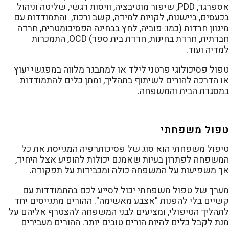
אספרגר, PDD, שיפור מוטיבציה, וויסות רגשי, שליטה וניהול
בכעסים, ביישנות, לקויות למידה, קשב ורכוז, והתמודדות עם
מיגוון חרדות (כמו: פוביה, לחץ בבחינה הפסיכומטרית, חרדה
חברתית, חרדת בחינות, חרדת בית ספר) OCD, התמכרות
למדיה ועוד.
טפול פסיכולוגי פרטני לילד או למתבגר מלווה במפגשי יעוץ
או הדרכה להורים לשיתוף בתהליך, ומתן כלים להתמודדות
במסגרת הבית והמשפחה.
טפול משפחתי
טיפול משפחתי הוא סוג של פסיכותרפיה המגייסת את כל
המשפחה לפתרון בעיות שאמנם יכולות להופיע אצל היחיד,
אך משפיעות על המשפחה כולה ומכבידות על תפקודה.
מערך של טפול משפחתי יכול לסייע לכם בהתמודדות עם
קשיים בלי להפנות "אצבע מאשימה". ההורים מתגייסים יחד
לתהליך הטיפולי, ומציעים לבני המשפחה להצטרף אליהם על
מנת לקבל כלים להיות הורים טובים יותר. ההורים מעבירים