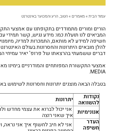
עמוד הבית
»
מאמרים
»
הטוב, הרע והמכוער באינטרנט
הורים ומורים מתמודדים בתקופתנו עם אמצעי התקש
המביאים לנו תועלת כמו: מידע נגיש, קשר תמידי עם
חשיפה למידע לא מותאם, התמכרות למדיה, מיומנויו
להלן מובאים היתרונות והחסרונות בעולם האינטרנט
דברים ששמעתי בהרצאתו של פרופ' יאיר עמיחי המבו
MEDIA.
בטבלה הבאה מוצגים יתרונות וחסרונות לשימוש באי
נקודות
יתרונות
להשוואה
אני יכול לברוא את עצמי מחדש ולה
אנונימיות
איך שאני רוצה
העדר
אני לא חיב לחשוף איך אני נראה, ו
חשיפה
התמונה הפיזית כרצוני