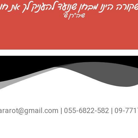
שקורה הינו מבחן שנועד להעניק לך את 
שיה"רן ש'
ararot@gmail.com | 055-6822-582 | 09-77