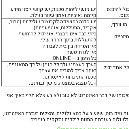
ול להיכנס
יש קושי לזהות סכנות, יש קושי לסנן מידע.
כנס.
קיימת נאיביות ואמון עיוור בזולת.
יש סכנה בחשיפה לקבוצות שליליות (טרור,
 משותף,
אקרים, התעללות, אנטישמיות).
ביתי כבר אינו מבצרי. אני יכול להיחשף
יוביים.
להתעללות בתוך החדר שלי.
אין הפרדה בין בית לעבודה.
אין לנו חופשה.
כל הזמן ב – ONLINE.
הערך העצמי שלך כל הזמן על כף המאזניים,
ל אחד יכול.
ואתה צריך להוכיח את עצמך.
סכנת התמכרות לאינטרנט.
הכל נמצא בעוצמה, מושך ובחינם.
סיכומו של דבר האינטרנט לא טוב ולא רע אלא תלוי באיך אני
ם טים רוס, שיושב על כסא גלגלים, והצליח בעזרת האינטרנט,
ולשלוח בעזרתם מתנות לילדים ניזקקים בזמביה.