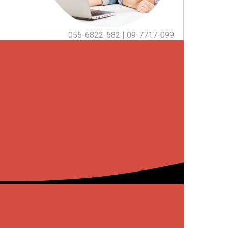
055-6822-582
|
09-7717-099