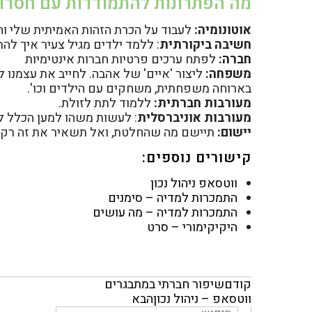
מה הפתרונות להתמודדות עם חסרונו
אוטונומיה:
לעבוד על הכרת הזהות האמיתית שלי וח
חשיבה ביקורתית
: ללמד ילדים מגיל צעיר איך להת
חברה:
לפתח ערכים פרטיות חברות אינטימיות
משפחה:
ליצור 'איים' של אהבה. לחייב את עצמנו 
בארוחה משפחתית, משחקים עם הילדים וכו'.
מעורבות חברתית:
ללמוד לתת לזולת.
מעורבות אוניברסלית
: לעשות משהו למען הכלל ל
יישום:
תיישם מה שהחלטת, ואל תשאיר את זה רק ב
קישורים נוספים:
ווטסאפ ניהול נכון
התמכרות למדיה – סימנים
התמכרות למדיה – מה עושים
היקיקימורי – סרט
קודם
שיפור חברתי במתבגרים
ווטסאפ – ניהול נכון
הבא