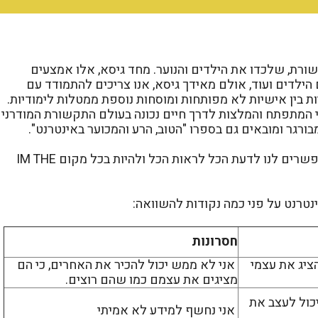
ורת, שלכדו את הילדים והנוער. מחד גיסא, אלו אמצעים
 הילדים ועוד, אולם מאידך גיסא, אנו צריכים להתמודד עם
ת בין אישיות לא מפותחות ומוסחות נוספת ממטלות לימודיות.
י המתפתח והמלצות לדרך חיים נכונה בעולם התקשורת המודרני 
רגר ומובאים גם בספרו "הטוב, הרע והמכוער באינטרנט".
אמצעי התקשורת המפותחים והמודרניים בימינו מאפשרים לנו לדעת הכל לראות הכל ולהיות בכל מקום IM THE
נטרנט על פני כמה נקודות להשוואה:
חסרונות
ציג את עצמי
אני לא ממש יכול להכיר את האחרים, כי הם
מציגים את עצמם כמו שהם רוצים.
יכול לעצב את
אני נחשף למידע לא אמיתי