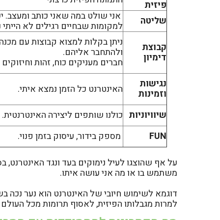
פיזית
אני שולט במה שאני כותב ומעצב. יכ
שליטה
למקומות שבחיים רגילים לא הייתי נ
ניתן בקלות למצוא קבוצות עם מכנה
קבוצת
ולהתחבר אליהם.
דימיון
חברים מעניקים כוח, זהות וחיזוקים ח
נגישות
האינטרנט כל הזמן נמצא איתי.
וזמינות
שיוויוניות
כולנו שותפים ליצירה האינטרנטית. כ
FUN
מספק בידור, עיסוק בזמן פנוי.
על אף שהוצגו לעיל נימוקים בעד ונגד האינטרנט, ב
משתמש בו או מה אני עושה איתו.
דוגמא לשימוש חיובי של האינטרנט הוא נער נכה בש
למרות מגבלותו הפיזית, לאסוף תרומות מכל העולם 