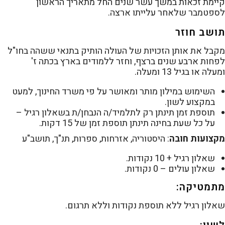
קיימת זכאות במשך עשר שנים החל מתאריך הראשון
לספטמבר שלאחר עלייתו ארצה.
תושב חוזר
מקבל את אותן הזכויות של העולה הותיק בתנאי ששהה בחו"ל
לפחות ארבע שנים ברצף, וחזר ללמודים בארץ בכתה ז'
ומעלה או בגיל 13 ומעלה.
השימוש במילון מותר ומאושר על פי משרד החינוך, למעט
במקצוע לשון.
תוספת זמן תינתן רק לתלמיד/ה הנבחן/ת בשאלון רגיל –
על כל שעת בחינה תינתן תוספת זמן של 15 דקות.
מקצועות חובה
: היסטוריה, אזרחות, ספרות, תנ"ך, תושב"ע
שאלון רגיל + 10 נקודות.
שאלון עולים – 0 נקודות.
מתמטיקה:
שאלון רגיל ללא תוספת נקודות וללא תרגום.